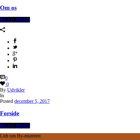
Om os
READ MORE
0
0
By
Udvikler
In
Posted
december 5, 2017
Forside
READ MORE
Lidt om By-mureren